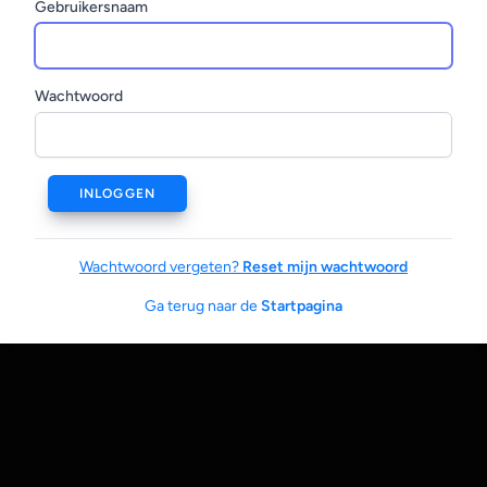
Gebruikersnaam
Wachtwoord
INLOGGEN
Wachtwoord vergeten?
Reset mijn wachtwoord
Ga terug naar de
Startpagina